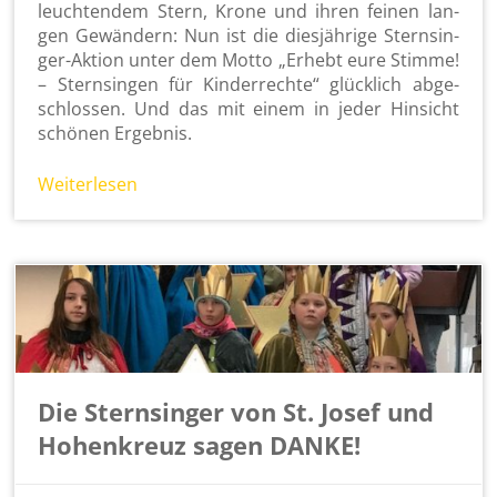
leuch­ten­dem Stern, Krone und ihren fei­nen lan­
gen Ge­wän­dern: Nun ist die dies­jäh­ri­ge Stern­sin­
ger-Ak­ti­on unter dem Motto „Er­hebt eure Stim­me!
– Stern­sin­gen für Kin­der­rech­te“ glück­lich ab­ge­
schlos­sen. Und das mit einem in jeder Hin­sicht
schö­nen Er­geb­nis.
Wei­ter­le­sen
Die Sternsinger von St. Josef und
Hohenkreuz sagen DANKE!