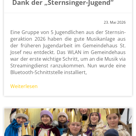
Dank der „Sternsinger-Jugend“
23. Mai 2026
Eine Grup­pe von 5 Ju­gend­li­chen aus der Stern­sin­
ger­ak­ti­on 2026 haben die gute Mu­sik­an­la­ge aus
der frü­he­ren Ju­gend­ar­beit im Ge­mein­de­haus St.
Josef neu ent­deckt. Das WLAN im Ge­mein­de­haus
war der erste wich­ti­ge Schritt, um an die Musik via
Strea­m­ing­dienst ran­zu­kom­men. Nun wurde eine
Blue­tooth-Schnitt­stel­le in­stal­liert,
Wei­ter­le­sen