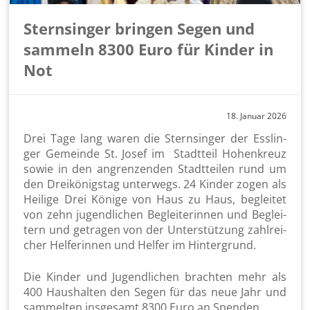
Sternsinger bringen Segen und
sammeln 8300 Euro für Kinder in
Not
18. Ja­nu­ar 2026
Drei Tage lang waren die Stern­sin­ger der Ess­lin­
ger Ge­mein­de St. Josef im Stadt­teil Ho­hen­kreuz
sowie in den an­gren­zen­den Stadt­tei­len rund um
den Drei­kö­nigs­tag un­ter­wegs. 24 Kin­der zogen als
Hei­li­ge Drei Kö­ni­ge von Haus zu Haus, be­glei­tet
von zehn ju­gend­li­chen Be­glei­te­rin­nen und Be­glei­
tern und ge­tra­gen von der Un­ter­stüt­zung zahl­rei­
cher Hel­fe­rin­nen und Hel­fer im Hin­ter­grund.
Die Kin­der und Ju­gend­li­chen brach­ten mehr als
400 Haus­hal­ten den Segen für das neue Jahr und
sam­mel­ten ins­ge­samt 8300 Euro an Spen­den.