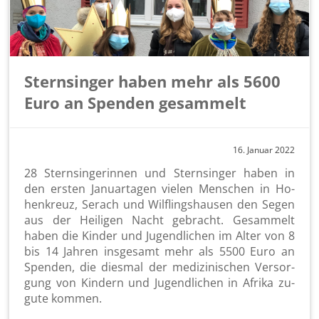
Sternsinger haben mehr als 5600
Euro an Spenden gesammelt
16. Ja­nu­ar 2022
28 Stern­sin­ge­rin­nen und Stern­sin­ger haben in
den ers­ten Ja­nu­ar­ta­gen vie­len Men­schen in Ho­
hen­kreuz, Serach und Wilf­lings­hau­sen den Segen
aus der Hei­li­gen Nacht ge­bracht. Ge­sam­melt
haben die Kin­der und Ju­gend­li­chen im Alter von 8
bis 14 Jah­ren ins­ge­samt mehr als 5500 Euro an
Spen­den, die dies­mal der me­di­zi­ni­schen Ver­sor­
gung von Kin­dern und Ju­gend­li­chen in Afri­ka zu­
gu­te kom­men.