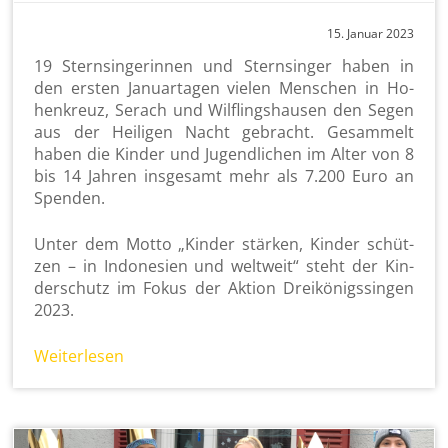
15. Ja­nu­ar 2023
19 Stern­sin­ge­rin­nen und Stern­sin­ger haben in
den ers­ten Ja­nu­ar­ta­gen vie­len Men­schen in Ho­
hen­kreuz, Serach und Wilf­lings­hau­sen den Segen
aus der Hei­li­gen Nacht ge­bracht. Ge­sam­melt
haben die Kin­der und Ju­gend­li­chen im Alter von 8
bis 14 Jah­ren ins­ge­samt mehr als 7.200 Euro an
Spen­den.
Unter dem Motto „Kin­der stär­ken, Kin­der schüt­
zen – in In­do­ne­si­en und welt­weit“ steht der Kin­
der­schutz im Fokus der Ak­ti­on Drei­kö­nigs­sin­gen
2023.
Wei­ter­le­sen