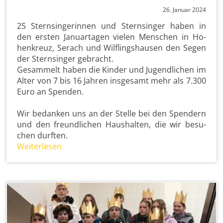
26. Ja­nu­ar 2024
25 Stern­sin­ge­rin­nen und Stern­sin­ger haben in
den ers­ten Ja­nu­ar­ta­gen vie­len Men­schen in Ho­
hen­kreuz, Serach und Wilf­lings­hau­sen den Segen
der Stern­sin­ger ge­bracht.
Ge­sam­melt haben die Kin­der und Ju­gend­li­chen im
Alter von 7 bis 16 Jah­ren ins­ge­samt mehr als 7.300
Euro an Spen­den.
Wir be­dan­ken uns an der Stel­le bei den Spen­dern
und den freund­li­chen Haus­hal­ten, die wir be­su­
chen durf­ten.
Wei­ter­le­sen