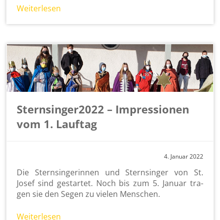
Wei­ter­le­sen
Sternsinger2022 – Impressionen
vom 1. Lauftag
4. Ja­nu­ar 2022
Die Stern­sin­ge­rin­nen und Stern­sin­ger von St.
Josef sind ge­star­tet. Noch bis zum 5. Ja­nu­ar tra­
gen sie den Segen zu vie­len Men­schen.
Wei­ter­le­sen