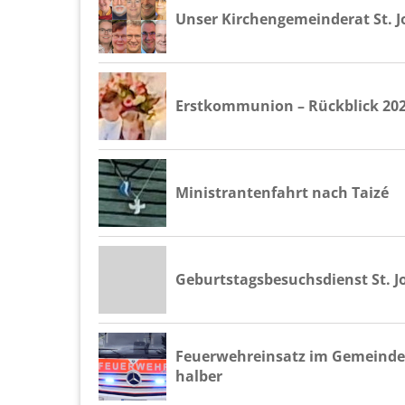
Unser Kir­chen­ge­mein­de­rat St. 
Erst­kom­mu­ni­on – Rück­blick 2
Mi­nis­tran­ten­fahrt nach Taizé
Ge­burts­tags­be­suchs­dienst St. J
Feu­er­wehr­ein­satz im Ge­mein­de
hal­ber