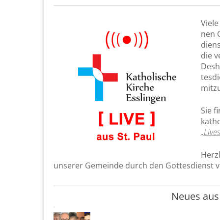
Viele
nen G
diens
die v
Des­h
tes­d
mit­zu
Sie f
katho
„Li­v
Herz­
un­se­rer Ge­mein­de durch den Got­tes­dienst v
Neues aus 