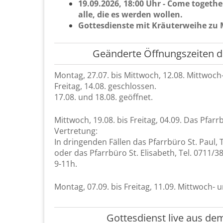
19.09.2026, 18:00 Uhr - Come to­ge­ther
alle, die es wer­den wol­len.
Got­tes­diens­te mit Kräu­ter­wei­he zu
Ge­än­der­te Öff­nungs­zei­te
Mon­tag, 27.07. bis Mitt­woch, 12.08. Mitt­woch-u
Frei­tag, 14.08. ge­schlos­sen.
17.08. und 18.08. ge­öff­net.
Mitt­woch, 19.08. bis Frei­tag, 04.09. Das Pfarr­b
Ver­tre­tung:
In drin­gen­den Fäl­len das Pfarr­bü­ro St. Paul,
oder das Pfarr­bü­ro St. Eli­sa­beth, Tel. 0711
9-11h.
Mon­tag, 07.09. bis Frei­tag, 11.09. Mitt­woch- un
Got­tes­dienst live aus dem