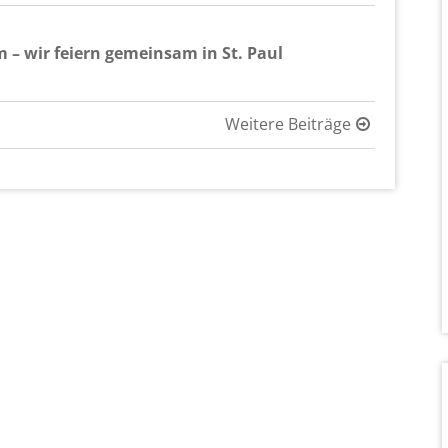
m – wir fei­ern ge­mein­sam in St. Paul
Wei­te­re Bei­trä­ge