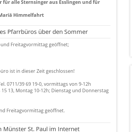
 für alle Stern­sin­ger aus Ess­lin­gen und für
 Mariä Him­mel­fahrt
n des Pfarr­bü­ros über den Som­mer
nd Frei­tag­vor­mit­tag ge­öff­net;
ü­ro ist in die­ser Zeit ge­schlos­sen!
 Tel. 0711/39 69 19-0, vor­mit­tags von 9-12h
/38 15 13, Mon­tag 10-12h; Diens­tag und Don­ners­tag
d Frei­tag­vor­mit­tag ge­öff­net.
 Müns­ter St. Paul im In­ter­net