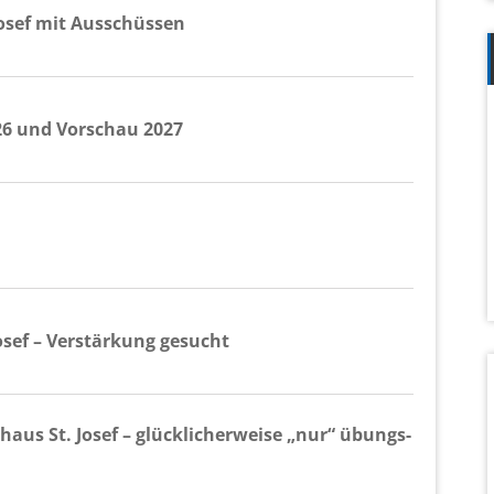
Josef mit Aus­schüs­sen
026 und Vor­schau 2027
osef – Ver­stär­kung ge­sucht
­haus St. Josef – glück­li­cher­wei­se „nur“ übungs­