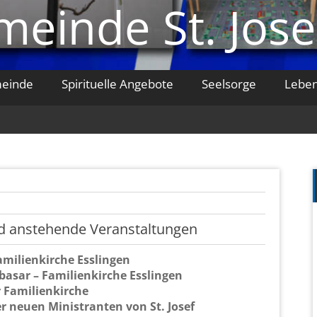
einde St. Jose
meinde
Spirituelle Angebote
Seelsorge
Lebe
 an­ste­hen­de Ver­an­stal­tun­gen
mi­li­en­kir­che Ess­lin­gen
­sar – Fa­mi­li­en­kir­che Ess­lin­gen
a­mi­li­en­kir­che
r neuen Mi­nis­tran­ten von St. Josef