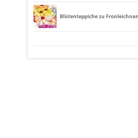
Blü­ten­tep­pi­che zu Fron­leich­na