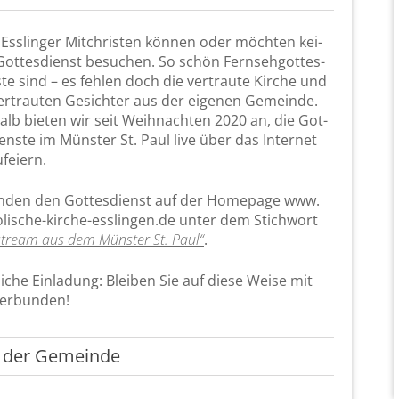
 Ess­lin­ger Mit­chris­ten kön­nen oder möch­ten kei­
ot­tes­dienst be­su­chen. So schön Fern­seh­got­tes­
­te sind – es feh­len doch die ver­trau­te Kir­che und
er­trau­ten Ge­sich­ter aus der ei­ge­nen Ge­mein­de.
alb bie­ten wir seit Weih­nach­ten 2020 an, die Got­
iens­te im Müns­ter St. Paul live über das In­ter­net
­fei­ern.
in­den den Got­tes­dienst auf der Home­page www.​
lische-​kirche-​esslingen.​de unter dem Stich­wort
estream aus dem Müns­ter St. Paul“
.
li­che Ein­la­dung: Blei­ben Sie auf diese Weise mit
er­bun­den!
der Ge­mein­de