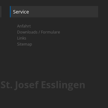
Service
Anfahrt
Downloads / Formulare
Links
Sitemap
t. Josef Esslingen