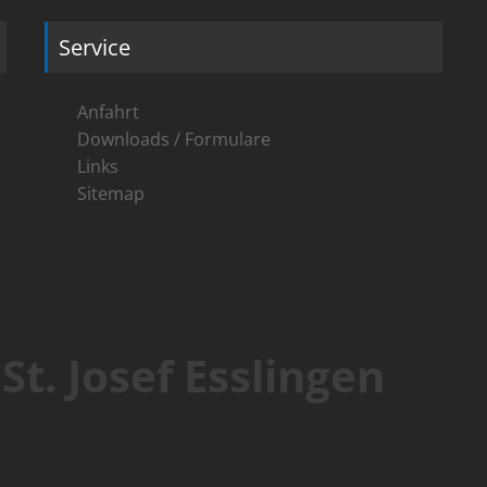
Service
Anfahrt
Downloads / Formulare
Links
Sitemap
t. Josef Esslingen