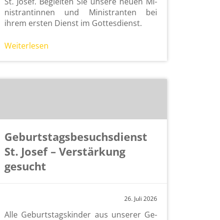
St. Josef. Be­glei­ten Sie un­se­re neuen Mi­
nis­tran­tin­nen und Mi­nis­tran­ten bei
ihrem ers­ten Dienst im Got­tes­dienst.
Wei­ter­le­sen
Geburtstagsbesuchsdienst
St. Josef – Verstärkung
gesucht
26. Juli 2026
Alle Ge­burts­tags­kin­der aus un­se­rer Ge­