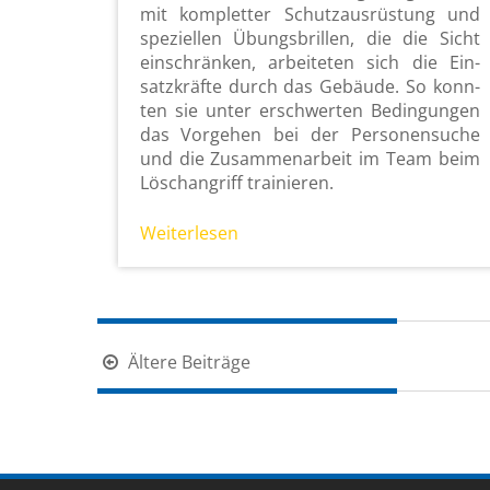
mit kom­plet­ter Schutz­aus­rüs­tung und
spe­zi­el­len Übungs­bril­len, die die Sicht
ein­schrän­ken, ar­bei­te­ten sich die Ein­
satz­kräf­te durch das Ge­bäu­de. So konn­
ten sie unter er­schwer­ten Be­din­gun­gen
das Vor­ge­hen bei der Personen­suche
und die Zu­sam­men­ar­beit im Team beim
Lösch­an­griff trai­nie­ren.
Wei­ter­le­sen
Beitragsnavigation
Ältere Beiträge