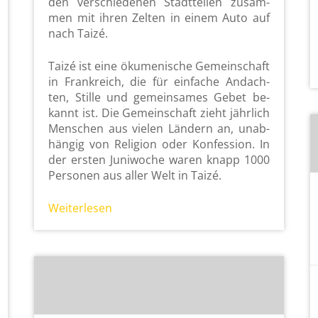
den ver­schie­de­nen Stadt­tei­len zu­sam­
men mit ihren Zel­ten in einem Auto auf
nach Taizé.
Taizé ist eine öku­me­ni­sche Ge­mein­schaft
in Frank­reich, die für ein­fa­che An­dach­
ten, Stil­le und ge­mein­sa­mes Gebet be­
kannt ist. Die Ge­mein­schaft zieht jähr­lich
Men­schen aus vie­len Län­dern an, un­ab­
hän­gig von Re­li­gi­on oder Kon­fes­si­on. In
der ers­ten Ju­ni­wo­che waren knapp 1000
Per­so­nen aus aller Welt in Taizé.
Wei­ter­le­sen