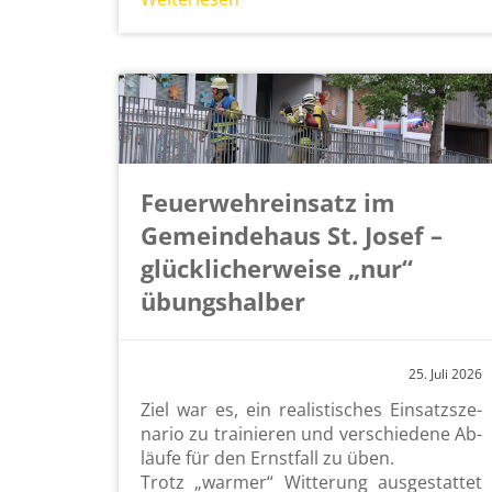
Feuerwehreinsatz im
Gemeindehaus St. Josef –
glücklicherweise „nur“
übungshalber
25. Juli 2026
Ziel war es, ein rea­lis­ti­sches Ein­satz­sze­
na­rio zu trai­nie­ren und ver­schie­de­ne Ab­
läu­fe für den Ernst­fall zu üben.
Trotz „war­mer“ Wit­te­rung aus­ge­stat­tet