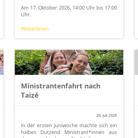
Am 17. Ok­to­ber 2026, 14:00 Uhr bis 17:00
Uhr.
Wei­ter­le­sen
Ministrantenfahrt nach
Taizé
26. Juli 2026
In der ers­ten Ju­ni­wo­che mach­te sich ein
hal­bes Dut­zend Mi­nis­trant*innen aus