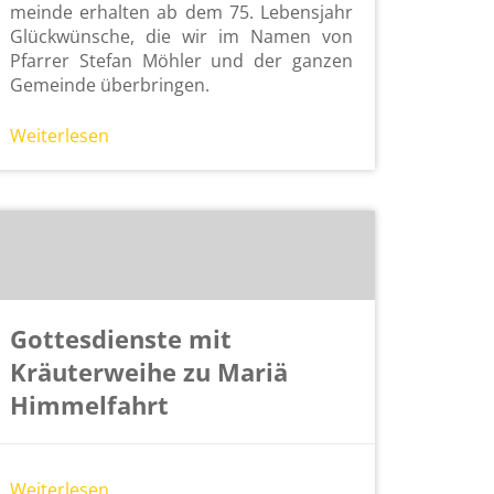
mein­de er­hal­ten ab dem 75. Le­bens­jahr
Glück­wün­sche, die wir im Namen von
Pfar­rer Ste­fan Möh­ler und der gan­zen
Ge­mein­de über­brin­gen.
Wei­ter­le­sen
Gottesdienste mit
Kräuterweihe zu Mariä
Himmelfahrt
Wei­ter­le­sen