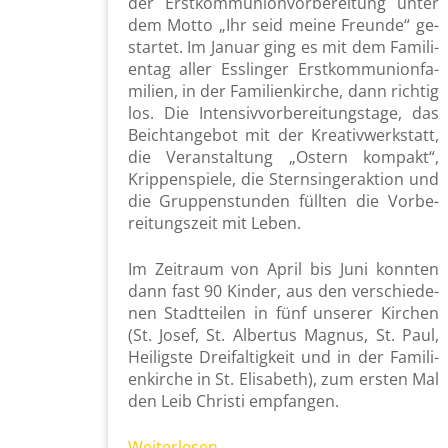
der Erst­kom­mu­ni­on­vor­be­rei­tung unter
dem Motto „Ihr seid meine Freun­de“ ge­
star­tet. Im Ja­nu­ar ging es mit dem Fa­mi­li­
en­tag aller Ess­lin­ger Erst­kom­mu­ni­on­fa­
mi­li­en, in der Fa­mi­li­en­kir­che, dann rich­tig
los. Die In­ten­siv­vor­be­rei­tungs­ta­ge, das
Beicht­an­ge­bot mit der Krea­tiv­werk­statt,
die Ver­an­stal­tung „Os­tern kom­pakt“,
Krip­pen­spie­le, die Stern­sin­ger­ak­ti­on und
die Grup­pen­stun­den füll­ten die Vor­be­
rei­tungs­zeit mit Leben.
Im Zeit­raum von April bis Juni konn­ten
dann fast 90 Kin­der, aus den ver­schie­de­
nen Stadt­tei­len in fünf un­se­rer Kir­chen
(St. Josef, St. Al­ber­tus Ma­gnus, St. Paul,
Hei­ligs­te Drei­fal­tig­keit und in der Fa­mi­li­
en­kir­che in St. Eli­sa­beth), zum ers­ten Mal
den Leib Chris­ti emp­fan­gen.
Wei­ter­le­sen