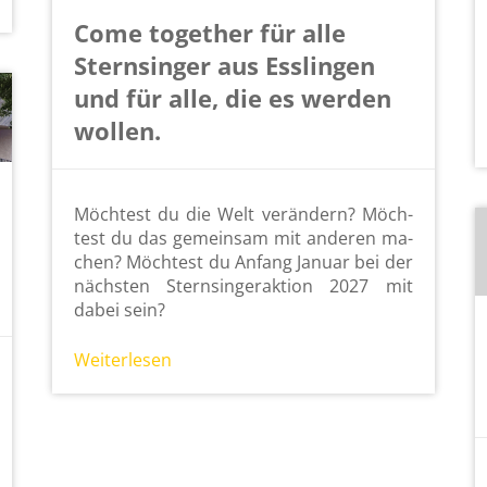
Come together für alle
Sternsinger aus Esslingen
und für alle, die es werden
wollen.
Möch­test du die Welt ver­än­dern? Möch­
test du das ge­mein­sam mit an­de­ren ma­
chen? Möch­test du An­fang Ja­nu­ar bei der
nächs­ten Stern­sin­ger­ak­ti­on 2027 mit
dabei sein?
Wei­ter­le­sen