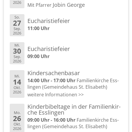
2026
Jobin Ge­or­ge
Mit Pfar­rer
So.
Eu­cha­ris­tie­fei­er
27
11:00 Uhr
Sep.
2026
Mi.
Eu­cha­ris­tie­fei­er
30
09:00 Uhr
Sep.
2026
Kin­der­sa­chen­ba­sar
Mi.
14
14:00 Uhr - 17:00 Uhr
Fa­mi­li­en­kir­che Ess­
lin­gen (Ge­mein­de­haus St. Eli­sa­beth)
Okt.
2026
wei­te­re In­for­ma­tio­nen >>
Kin­der­bi­bel­ta­ge in der Fa­mi­li­en­kir­
che Ess­lin­gen
Mo.
26
09:00 Uhr - 16:00 Uhr
Fa­mi­li­en­kir­che Ess­
Okt.
lin­gen (Ge­mein­de­haus St. Eli­sa­beth)
2026