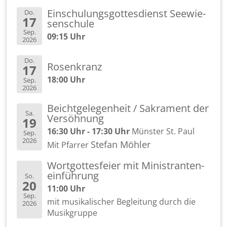
Ein­schu­lungs­got­tes­dienst See­wie­
Do.
17
sen­schu­le
Sep.
09:15 Uhr
2026
Do.
Ro­sen­kranz
17
18:00 Uhr
Sep.
2026
Beicht­ge­le­gen­heit / Sa­kra­ment der
Sa.
Ver­söh­nung
19
16:30 Uhr - 17:30 Uhr
Müns­ter St. Paul
Sep.
2026
Ste­fan Möh­ler
Mit Pfar­rer
Wort­got­tes­fei­er mit Mi­nis­tran­ten­
ein­füh­rung
So.
20
11:00 Uhr
Sep.
mit mu­si­ka­li­scher Be­glei­tung durch die
2026
Mu­sik­grup­pe