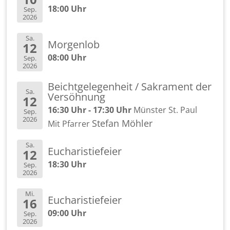
18:00 Uhr
Sep.
2026
Sa.
Mor­gen­lob
12
08:00 Uhr
Sep.
2026
Beicht­ge­le­gen­heit / Sa­kra­ment der
Sa.
Ver­söh­nung
12
16:30 Uhr - 17:30 Uhr
Müns­ter St. Paul
Sep.
2026
Ste­fan Möh­ler
Mit Pfar­rer
Sa.
Eu­cha­ris­tie­fei­er
12
18:30 Uhr
Sep.
2026
Mi.
Eu­cha­ris­tie­fei­er
16
09:00 Uhr
Sep.
2026