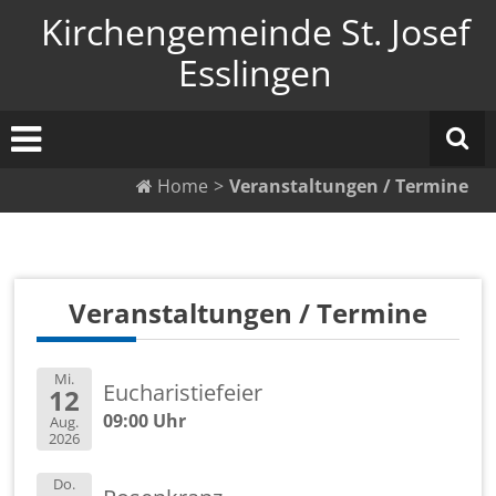
Zum
Kirchengemeinde St. Josef
Inhalt
springen
Esslingen
Home
>
Veranstaltungen / Termine
Ver­an­stal­tun­gen / Ter­mi­ne
Mi.
Eu­cha­ris­tie­fei­er
12
09:00 Uhr
Aug.
2026
Do.