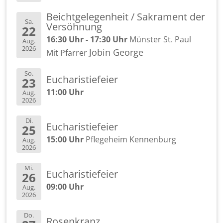
Beicht­ge­le­gen­heit / Sa­kra­ment der
Sa.
Ver­söh­nung
22
16:30 Uhr - 17:30 Uhr
Müns­ter St. Paul
Aug.
2026
Jobin Ge­or­ge
Mit Pfar­rer
So.
Eu­cha­ris­tie­fei­er
23
11:00 Uhr
Aug.
2026
Di.
Eu­cha­ris­tie­fei­er
25
15:00 Uhr
Pfle­ge­heim Ken­nen­burg
Aug.
2026
Mi.
Eu­cha­ris­tie­fei­er
26
09:00 Uhr
Aug.
2026
Do.
Ro­sen­kranz