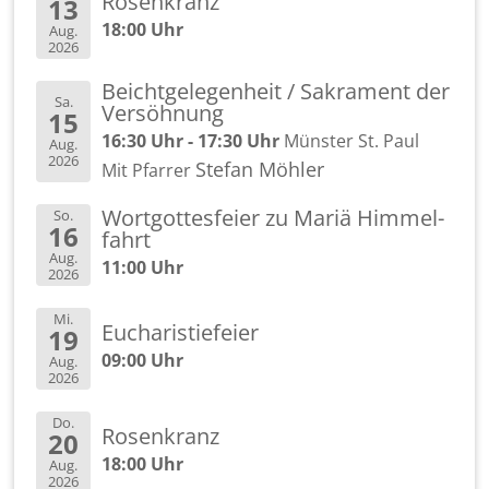
Ro­sen­kranz
13
18:00 Uhr
Aug.
2026
Beicht­ge­le­gen­heit / Sa­kra­ment der
Sa.
Ver­söh­nung
15
16:30 Uhr - 17:30 Uhr
Müns­ter St. Paul
Aug.
2026
Ste­fan Möh­ler
Mit Pfar­rer
Wort­got­tes­fei­er zu Mariä Him­mel­
So.
16
fahrt
Aug.
11:00 Uhr
2026
Mi.
Eu­cha­ris­tie­fei­er
19
09:00 Uhr
Aug.
2026
Do.
Ro­sen­kranz
20
18:00 Uhr
Aug.
2026