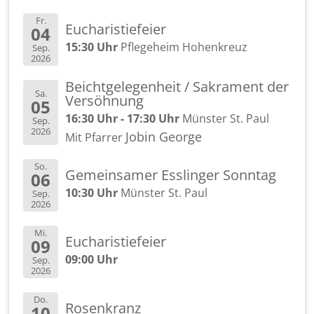
Fr.
Eu­cha­ris­tie­fei­er
04
15:30 Uhr
Pfle­ge­heim Ho­hen­kreuz
Sep.
2026
Beicht­ge­le­gen­heit / Sa­kra­ment der
Sa.
Ver­söh­nung
05
16:30 Uhr - 17:30 Uhr
Müns­ter St. Paul
Sep.
2026
Jobin Ge­or­ge
Mit Pfar­rer
So.
Ge­mein­sa­mer Ess­lin­ger Sonn­tag
06
10:30 Uhr
Müns­ter St. Paul
Sep.
2026
Mi.
Eu­cha­ris­tie­fei­er
09
09:00 Uhr
Sep.
2026
Do.
Ro­sen­kranz
10