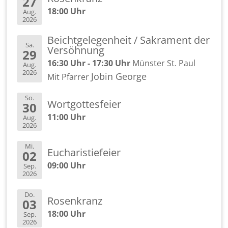
27
18:00 Uhr
Aug.
2026
Beicht­ge­le­gen­heit / Sa­kra­ment der
Sa.
Ver­söh­nung
29
16:30 Uhr - 17:30 Uhr
Müns­ter St. Paul
Aug.
2026
Jobin Ge­or­ge
Mit Pfar­rer
So.
Wort­got­tes­fei­er
30
11:00 Uhr
Aug.
2026
Mi.
Eu­cha­ris­tie­fei­er
02
09:00 Uhr
Sep.
2026
Do.
Ro­sen­kranz
03
18:00 Uhr
Sep.
2026