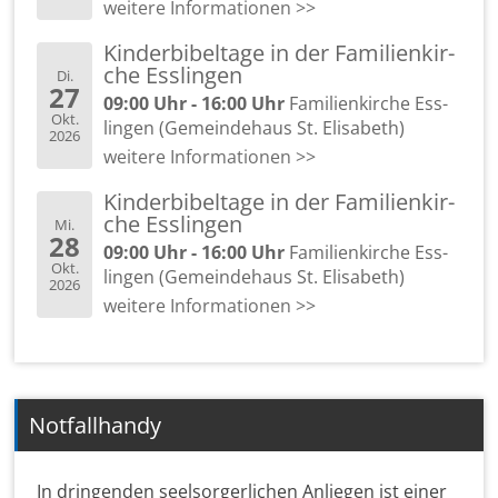
wei­te­re In­for­ma­tio­nen >>
Kin­der­bi­bel­ta­ge in der Fa­mi­li­en­kir­
che Ess­lin­gen
Di.
27
09:00 Uhr - 16:00 Uhr
Fa­mi­li­en­kir­che Ess­
Okt.
lin­gen (Ge­mein­de­haus St. Eli­sa­beth)
2026
wei­te­re In­for­ma­tio­nen >>
Kin­der­bi­bel­ta­ge in der Fa­mi­li­en­kir­
che Ess­lin­gen
Mi.
28
09:00 Uhr - 16:00 Uhr
Fa­mi­li­en­kir­che Ess­
Okt.
lin­gen (Ge­mein­de­haus St. Eli­sa­beth)
2026
wei­te­re In­for­ma­tio­nen >>
Notfallhandy
In dringenden seelsorgerlichen Anliegen ist einer