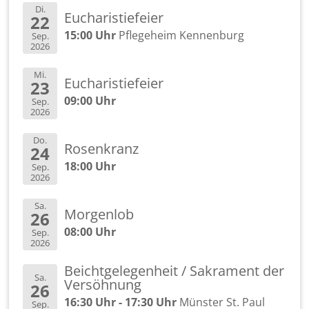
Di.
Eu­cha­ris­tie­fei­er
22
15:00 Uhr
Pfle­ge­heim Ken­nen­burg
Sep.
2026
Mi.
Eu­cha­ris­tie­fei­er
23
09:00 Uhr
Sep.
2026
Do.
Ro­sen­kranz
24
18:00 Uhr
Sep.
2026
Sa.
Mor­gen­lob
26
08:00 Uhr
Sep.
2026
Beicht­ge­le­gen­heit / Sa­kra­ment der
Sa.
Ver­söh­nung
26
16:30 Uhr - 17:30 Uhr
Müns­ter St. Paul
Sep.