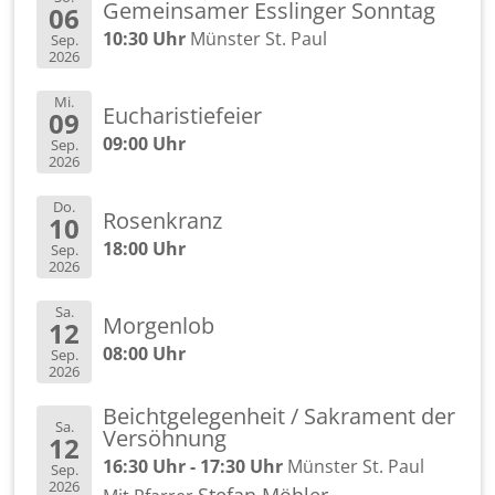
Ge­mein­sa­mer Ess­lin­ger Sonn­tag
06
10:30 Uhr
Müns­ter St. Paul
Sep.
2026
Mi.
Eu­cha­ris­tie­fei­er
09
09:00 Uhr
Sep.
2026
Do.
Ro­sen­kranz
10
18:00 Uhr
Sep.
2026
Sa.
Mor­gen­lob
12
08:00 Uhr
Sep.
2026
Beicht­ge­le­gen­heit / Sa­kra­ment der
Sa.
Ver­söh­nung
12
16:30 Uhr - 17:30 Uhr
Müns­ter St. Paul
Sep.
2026