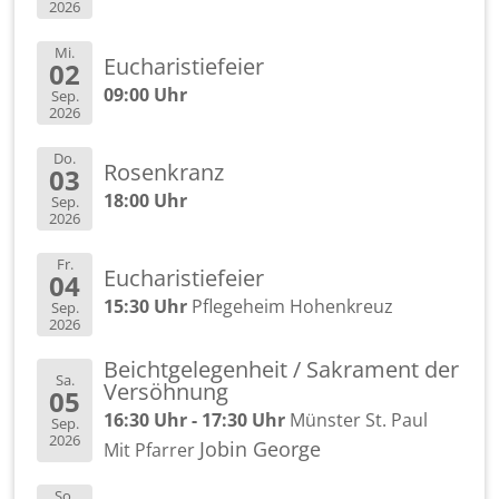
2026
Mi.
Eu­cha­ris­tie­fei­er
02
09:00 Uhr
Sep.
2026
Do.
Ro­sen­kranz
03
18:00 Uhr
Sep.
2026
Fr.
Eu­cha­ris­tie­fei­er
04
15:30 Uhr
Pfle­ge­heim Ho­hen­kreuz
Sep.
2026
Beicht­ge­le­gen­heit / Sa­kra­ment der
Sa.
Ver­söh­nung
05
16:30 Uhr - 17:30 Uhr
Müns­ter St. Paul
Sep.
2026
Jobin Ge­or­ge
Mit Pfar­rer
So.