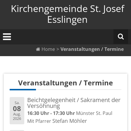
Zum
Kirchengemeinde St. Josef
Inhalt
springen
Esslingen
Home
>
Veranstaltungen / Termine
Ver­an­stal­tun­gen / Ter­mi­ne
Beicht­ge­le­gen­heit / Sa­kra­ment der
Sa.
Ver­söh­nung
08
16:30 Uhr - 17:30 Uhr
Müns­ter St. Paul
Aug.
2026
Ste­fan Möh­ler
Mit Pfar­rer