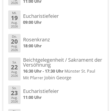
11:00 Uhr
2026
Mi.
Eu­cha­ris­tie­fei­er
19
09:00 Uhr
Aug.
2026
Do.
Ro­sen­kranz
20
18:00 Uhr
Aug.
2026
Beicht­ge­le­gen­heit / Sa­kra­ment der
Sa.
Ver­söh­nung
22
16:30 Uhr - 17:30 Uhr
Müns­ter St. Paul
Aug.
2026
Jobin Ge­or­ge
Mit Pfar­rer
So.
Eu­cha­ris­tie­fei­er
23
11:00 Uhr
Aug.
2026