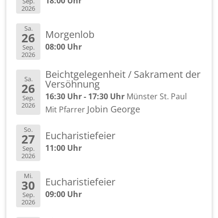
18:00 Uhr
Sep.
2026
Sa.
Mor­gen­lob
26
08:00 Uhr
Sep.
2026
Beicht­ge­le­gen­heit / Sa­kra­ment der
Sa.
Ver­söh­nung
26
16:30 Uhr - 17:30 Uhr
Müns­ter St. Paul
Sep.
2026
Jobin Ge­or­ge
Mit Pfar­rer
So.
Eu­cha­ris­tie­fei­er
27
11:00 Uhr
Sep.
2026
Mi.
Eu­cha­ris­tie­fei­er
30
09:00 Uhr
Sep.
2026