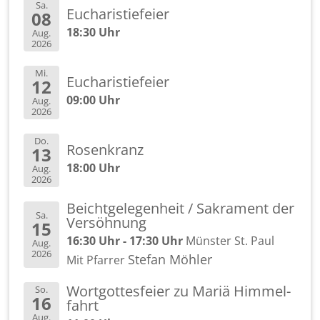
Sa.
Eu­cha­ris­tie­fei­er
08
18:30 Uhr
Aug.
2026
Mi.
Eu­cha­ris­tie­fei­er
12
09:00 Uhr
Aug.
2026
Do.
Ro­sen­kranz
13
18:00 Uhr
Aug.
2026
Beicht­ge­le­gen­heit / Sa­kra­ment der
Sa.
Ver­söh­nung
15
16:30 Uhr - 17:30 Uhr
Müns­ter St. Paul
Aug.
2026
Ste­fan Möh­ler
Mit Pfar­rer
Wort­got­tes­fei­er zu Mariä Him­mel­
So.
16
fahrt
Aug.