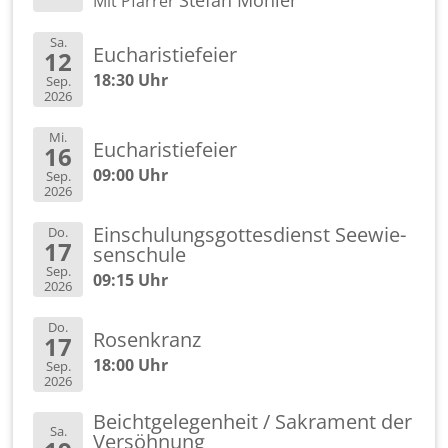
Ste­fan Möh­ler
Mit Pfar­rer
Sa.
Eu­cha­ris­tie­fei­er
12
18:30 Uhr
Sep.
2026
Mi.
Eu­cha­ris­tie­fei­er
16
09:00 Uhr
Sep.
2026
Ein­schu­lungs­got­tes­dienst See­wie­
Do.
17
sen­schu­le
Sep.
09:15 Uhr
2026
Do.
Ro­sen­kranz
17
18:00 Uhr
Sep.
2026
Beicht­ge­le­gen­heit / Sa­kra­ment der
Sa.
Ver­söh­nung