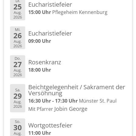
Di.
Eu­cha­ris­tie­fei­er
25
15:00 Uhr
Pfle­ge­heim Ken­nen­burg
Aug.
2026
Mi.
Eu­cha­ris­tie­fei­er
26
09:00 Uhr
Aug.
2026
Do.
Ro­sen­kranz
27
18:00 Uhr
Aug.
2026
Beicht­ge­le­gen­heit / Sa­kra­ment der
Sa.
Ver­söh­nung
29
16:30 Uhr - 17:30 Uhr
Müns­ter St. Paul
Aug.
2026
Jobin Ge­or­ge
Mit Pfar­rer
So.
Wort­got­tes­fei­er
30
11:00 Uhr
Aug.