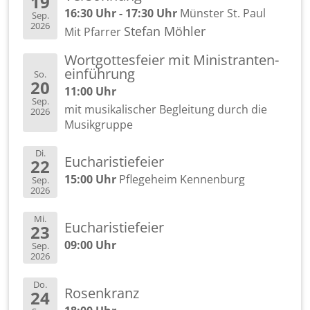
19
16:30 Uhr - 17:30 Uhr
Müns­ter St. Paul
Sep.
2026
Ste­fan Möh­ler
Mit Pfar­rer
Wort­got­tes­fei­er mit Mi­nis­tran­ten­
ein­füh­rung
So.
20
11:00 Uhr
Sep.
mit mu­si­ka­li­scher Be­glei­tung durch die
2026
Mu­sik­grup­pe
Di.
Eu­cha­ris­tie­fei­er
22
15:00 Uhr
Pfle­ge­heim Ken­nen­burg
Sep.
2026
Mi.
Eu­cha­ris­tie­fei­er
23
09:00 Uhr
Sep.
2026
Do.
Ro­sen­kranz
24