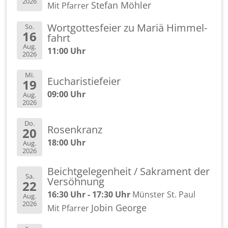
2026
Ste­fan Möh­ler
Mit Pfar­rer
Wort­got­tes­fei­er zu Mariä Him­mel­
So.
16
fahrt
Aug.
11:00 Uhr
2026
Mi.
Eu­cha­ris­tie­fei­er
19
09:00 Uhr
Aug.
2026
Do.
Ro­sen­kranz
20
18:00 Uhr
Aug.
2026
Beicht­ge­le­gen­heit / Sa­kra­ment der
Sa.
Ver­söh­nung
22
16:30 Uhr - 17:30 Uhr
Müns­ter St. Paul
Aug.
2026
Jobin Ge­or­ge
Mit Pfar­rer