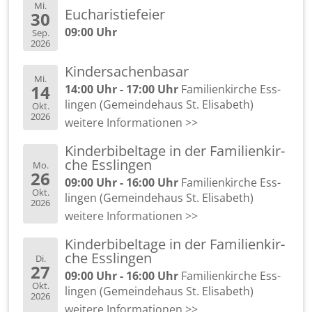
Mi.
Eu­cha­ris­tie­fei­er
30
09:00 Uhr
Sep.
2026
Kin­der­sa­chen­ba­sar
Mi.
14
14:00 Uhr - 17:00 Uhr
Fa­mi­li­en­kir­che Ess­
lin­gen (Ge­mein­de­haus St. Eli­sa­beth)
Okt.
2026
wei­te­re In­for­ma­tio­nen >>
Kin­der­bi­bel­ta­ge in der Fa­mi­li­en­kir­
che Ess­lin­gen
Mo.
26
09:00 Uhr - 16:00 Uhr
Fa­mi­li­en­kir­che Ess­
Okt.
lin­gen (Ge­mein­de­haus St. Eli­sa­beth)
2026
wei­te­re In­for­ma­tio­nen >>
Kin­der­bi­bel­ta­ge in der Fa­mi­li­en­kir­
che Ess­lin­gen
Di.
27
09:00 Uhr - 16:00 Uhr
Fa­mi­li­en­kir­che Ess­
Okt.
lin­gen (Ge­mein­de­haus St. Eli­sa­beth)
2026
wei­te­re In­for­ma­tio­nen >>