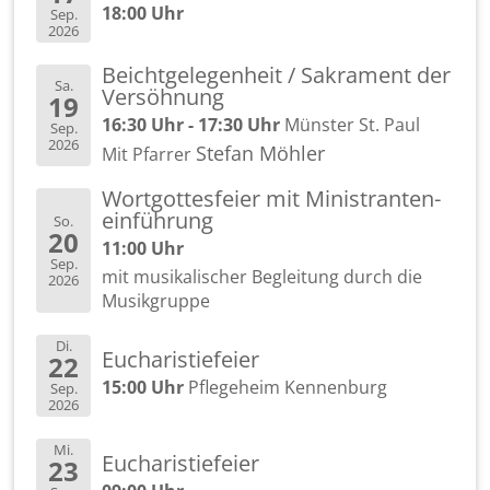
18:00 Uhr
Sep.
2026
Beicht­ge­le­gen­heit / Sa­kra­ment der
Sa.
Ver­söh­nung
19
16:30 Uhr - 17:30 Uhr
Müns­ter St. Paul
Sep.
2026
Ste­fan Möh­ler
Mit Pfar­rer
Wort­got­tes­fei­er mit Mi­nis­tran­ten­
ein­füh­rung
So.
20
11:00 Uhr
Sep.
mit mu­si­ka­li­scher Be­glei­tung durch die
2026
Mu­sik­grup­pe
Di.
Eu­cha­ris­tie­fei­er
22
15:00 Uhr
Pfle­ge­heim Ken­nen­burg
Sep.
2026
Mi.
Eu­cha­ris­tie­fei­er
23