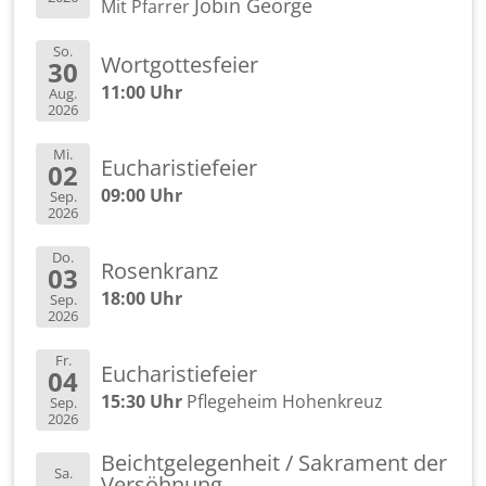
Jobin Ge­or­ge
Mit Pfar­rer
So.
Wort­got­tes­fei­er
30
11:00 Uhr
Aug.
2026
Mi.
Eu­cha­ris­tie­fei­er
02
09:00 Uhr
Sep.
2026
Do.
Ro­sen­kranz
03
18:00 Uhr
Sep.
2026
Fr.
Eu­cha­ris­tie­fei­er
04
15:30 Uhr
Pfle­ge­heim Ho­hen­kreuz
Sep.
2026
Beicht­ge­le­gen­heit / Sa­kra­ment der
Sa.
Ver­söh­nung