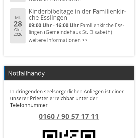
Kin­der­bi­bel­ta­ge in der Fa­mi­li­en­kir­
che Ess­lin­gen
Mi.
28
09:00 Uhr - 16:00 Uhr
Fa­mi­li­en­kir­che Ess­
Okt.
lin­gen (Ge­mein­de­haus St. Eli­sa­beth)
2026
wei­te­re In­for­ma­tio­nen >>
Notfallhandy
In dringenden seelsorgerlichen Anliegen ist einer
unserer Priester erreichbar unter der
Telefonnummer
0160 / 90 57 17 11