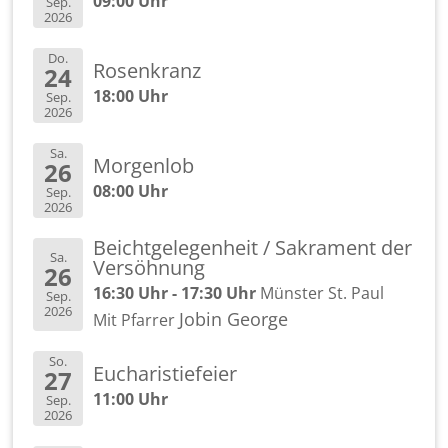
09:00 Uhr
Sep.
2026
Do.
Ro­sen­kranz
24
18:00 Uhr
Sep.
2026
Sa.
Mor­gen­lob
26
08:00 Uhr
Sep.
2026
Beicht­ge­le­gen­heit / Sa­kra­ment der
Sa.
Ver­söh­nung
26
16:30 Uhr - 17:30 Uhr
Müns­ter St. Paul
Sep.
2026
Jobin Ge­or­ge
Mit Pfar­rer
So.
Eu­cha­ris­tie­fei­er
27
11:00 Uhr
Sep.
2026