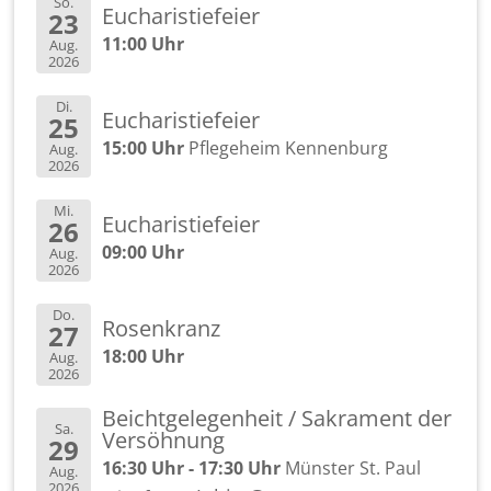
So.
Eu­cha­ris­tie­fei­er
23
11:00 Uhr
Aug.
2026
Di.
Eu­cha­ris­tie­fei­er
25
15:00 Uhr
Pfle­ge­heim Ken­nen­burg
Aug.
2026
Mi.
Eu­cha­ris­tie­fei­er
26
09:00 Uhr
Aug.
2026
Do.
Ro­sen­kranz
27
18:00 Uhr
Aug.
2026
Beicht­ge­le­gen­heit / Sa­kra­ment der
Sa.
Ver­söh­nung
29
16:30 Uhr - 17:30 Uhr
Müns­ter St. Paul
Aug.
2026