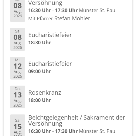
Ver­söh­nung
08
16:30 Uhr - 17:30 Uhr
Müns­ter St. Paul
Aug.
2026
Ste­fan Möh­ler
Mit Pfar­rer
Sa.
Eu­cha­ris­tie­fei­er
08
18:30 Uhr
Aug.
2026
Mi.
Eu­cha­ris­tie­fei­er
12
09:00 Uhr
Aug.
2026
Do.
Ro­sen­kranz
13
18:00 Uhr
Aug.
2026
Beicht­ge­le­gen­heit / Sa­kra­ment der
Sa.
Ver­söh­nung
15
16:30 Uhr - 17:30 Uhr
Müns­ter St. Paul
Aug.