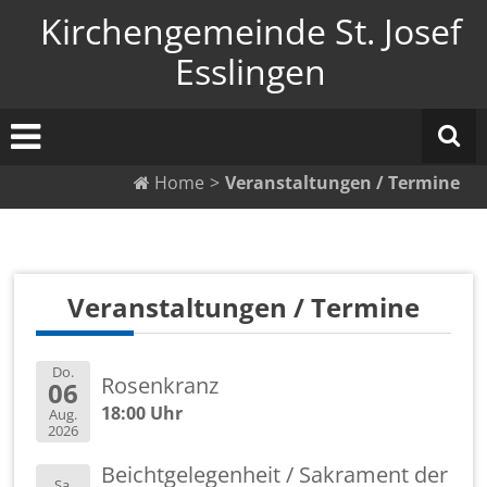
Zum
Kirchengemeinde St. Josef
Inhalt
springen
Esslingen
Home
>
Veranstaltungen / Termine
Ver­an­stal­tun­gen / Ter­mi­ne
Do.
Ro­sen­kranz
06
18:00 Uhr
Aug.
2026
Beicht­ge­le­gen­heit / Sa­kra­ment der
Sa.