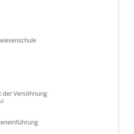
wie­sen­schu­le
nt der Ver­söh­nung
ul
­ten­ein­füh­rung