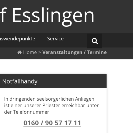
f Esslingen
nswendepunkte
Service
Home
>
Veranstaltungen / Termine
Notfallhandy
In dringenden seelsorgerlichen Anliegen
ist einer unserer Priester erreichbar unter
der Telefonnummer
0160 / 90 57 17 11