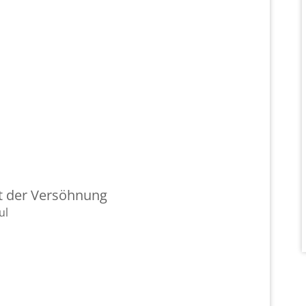
nt der Ver­söh­nung
ul