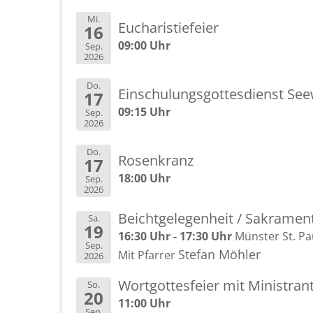
Mi.
Eu­cha­ris­tie­fei­er
16
09:00 Uhr
Sep.
2026
Do.
Ein­schu­lungs­got­tes­dienst See­
17
09:15 Uhr
Sep.
2026
Do.
Ro­sen­kranz
17
18:00 Uhr
Sep.
2026
Beicht­ge­le­gen­heit / Sa­kra­me
Sa.
19
16:30 Uhr - 17:30 Uhr
Müns­ter St. Pa
Sep.
Ste­fan Möh­ler
Mit Pfar­rer
2026
Wort­got­tes­fei­er mit Mi­nis­tran
So.
20
11:00 Uhr
Sep.