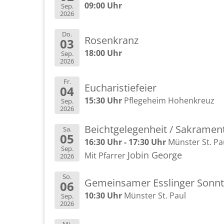
09:00 Uhr
Sep.
2026
Do.
Ro­sen­kranz
03
18:00 Uhr
Sep.
2026
Fr.
Eu­cha­ris­tie­fei­er
04
15:30 Uhr
Pfle­ge­heim Ho­hen­kreuz
Sep.
2026
Beicht­ge­le­gen­heit / Sa­kra­me
Sa.
05
16:30 Uhr - 17:30 Uhr
Müns­ter St. Pa
Sep.
Jobin Ge­or­ge
Mit Pfar­rer
2026
So.
Ge­mein­sa­mer Ess­lin­ger Sonn­
06
10:30 Uhr
Müns­ter St. Paul
Sep.
2026