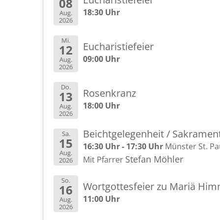
08
18:30 Uhr
Aug.
2026
Mi.
Eu­cha­ris­tie­fei­er
12
09:00 Uhr
Aug.
2026
Do.
Ro­sen­kranz
13
18:00 Uhr
Aug.
2026
Beicht­ge­le­gen­heit / Sa­kra­me
Sa.
15
16:30 Uhr - 17:30 Uhr
Müns­ter St. Pa
Aug.
Ste­fan Möh­ler
Mit Pfar­rer
2026
So.
Wort­got­tes­fei­er zu Mariä Him­
16
11:00 Uhr
Aug.
2026