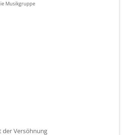
die Mu­sik­grup­pe
nt der Ver­söh­nung