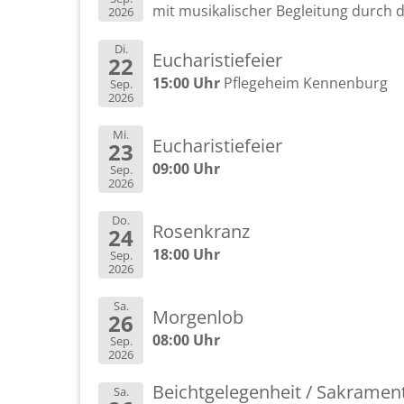
mit mu­si­ka­li­scher Be­glei­tung durch 
2026
Di.
Eu­cha­ris­tie­fei­er
22
15:00 Uhr
Pfle­ge­heim Ken­nen­burg
Sep.
2026
Mi.
Eu­cha­ris­tie­fei­er
23
09:00 Uhr
Sep.
2026
Do.
Ro­sen­kranz
24
18:00 Uhr
Sep.
2026
Sa.
Mor­gen­lob
26
08:00 Uhr
Sep.
2026
Beicht­ge­le­gen­heit / Sa­kra­me
Sa.