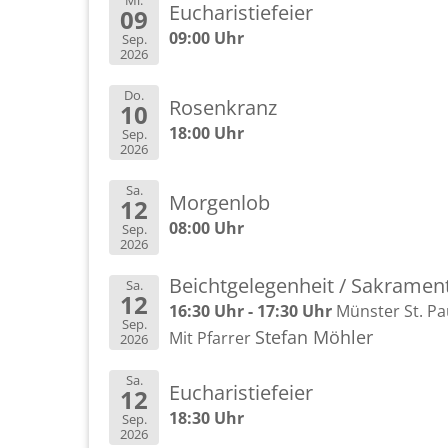
Mi.
Eu­cha­ris­tie­fei­er
09
09:00 Uhr
Sep.
2026
Do.
Ro­sen­kranz
10
18:00 Uhr
Sep.
2026
Sa.
Mor­gen­lob
12
08:00 Uhr
Sep.
2026
Beicht­ge­le­gen­heit / Sa­kra­me
Sa.
12
16:30 Uhr - 17:30 Uhr
Müns­ter St. Pa
Sep.
Ste­fan Möh­ler
Mit Pfar­rer
2026
Sa.
Eu­cha­ris­tie­fei­er
12
18:30 Uhr
Sep.
2026