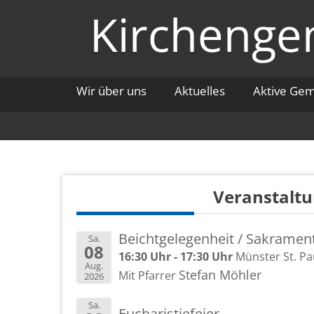
Zum
Kirchengem
Inhalt
springen
Wir über uns
Aktuelles
Aktive Ge
Ver­an­stal­t
Beicht­ge­le­gen­heit / Sa­kra­me
Sa.
08
16:30 Uhr - 17:30 Uhr
Müns­ter St. Pa
Aug.
Ste­fan Möh­ler
Mit Pfar­rer
2026
Sa.
Eu­cha­ris­tie­fei­er