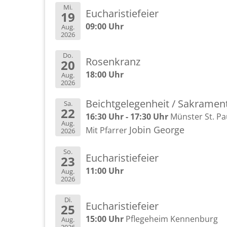
Mi.
Eu­cha­ris­tie­fei­er
19
09:00 Uhr
Aug.
2026
Do.
Ro­sen­kranz
20
18:00 Uhr
Aug.
2026
Beicht­ge­le­gen­heit / Sa­kra­me
Sa.
22
16:30 Uhr - 17:30 Uhr
Müns­ter St. Pa
Aug.
Jobin Ge­or­ge
Mit Pfar­rer
2026
So.
Eu­cha­ris­tie­fei­er
23
11:00 Uhr
Aug.
2026
Di.
Eu­cha­ris­tie­fei­er
25
15:00 Uhr
Pfle­ge­heim Ken­nen­burg
Aug.