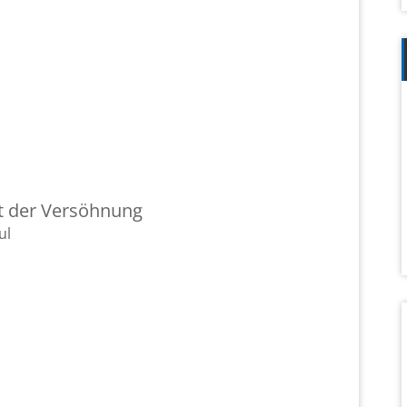
nt der Ver­söh­nung
ul