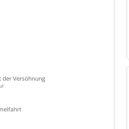
nt der Ver­söh­nung
ul
mel­fahrt