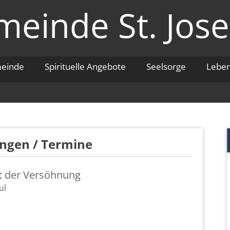
einde St. Jose
meinde
Spirituelle Angebote
Seelsorge
Lebe
un­gen / Ter­mi­ne
nt der Ver­söh­nung
ul