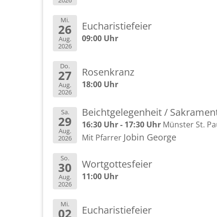
2026
Mi.
Eu­cha­ris­tie­fei­er
26
09:00 Uhr
Aug.
2026
Do.
Ro­sen­kranz
27
18:00 Uhr
Aug.
2026
Beicht­ge­le­gen­heit / Sa­kra­me
Sa.
29
16:30 Uhr - 17:30 Uhr
Müns­ter St. Pa
Aug.
Jobin Ge­or­ge
Mit Pfar­rer
2026
So.
Wort­got­tes­fei­er
30
11:00 Uhr
Aug.
2026
Mi.
Eu­cha­ris­tie­fei­er
02