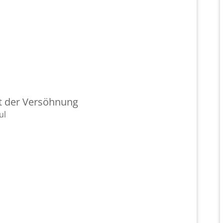
nt der Ver­söh­nung
ul