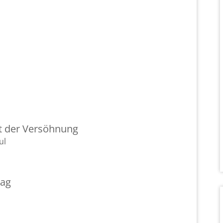
nt der Ver­söh­nung
ul
tag